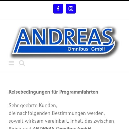
Skip
Facebook
Instagram
to
content
Reisebedingungen für Programmfahrten
Sehr geehrte Kunden,
die nachfolgenden Bestimmungen werden,
soweit wirksam vereinbart, Inhalt des zwischen
Ihnen und
ANDREAS Omnibus GmbH
,